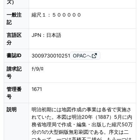
ズ）
一般注
縮尺１：５０００００
記
言語区
JPN：日本語
分
書誌ID
3009730010251
OPACへ
請求記
ﾁ/9/ﾛ
号
管理番
1671
号
説明
明治初期には地図作成の事業は各省で実施さ
れていた。本図は明治20年（1887）5月に内
務省地理局で作成・編集・出版した縮尺50万
分の1の大型銅版無彩刷図である。序文は二
つあって、一つは高橋不二雄が、もう一つは