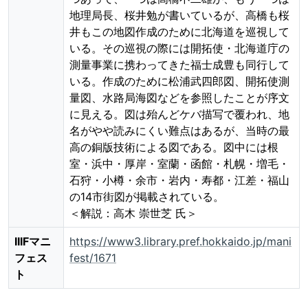
地理局長、桜井勉が書いているが、高橋も桜
井もこの地図作成のために北海道を巡視して
いる。その巡視の際には開拓使・北海道庁の
測量事業に携わってきた福士成豊も同行して
いる。作成のために松浦武四郎図、開拓使測
量図、水路局海図などを参照したことが序文
に見える。図は殆んどケバ描写で覆われ、地
名がやや読みにくい難点はあるが、当時の最
高の銅版技術による図である。図中には根
室・浜中・厚岸・室蘭・函館・札幌・増毛・
石狩・小樽・余市・岩内・寿都・江差・福山
の14市街図が掲載されている。

＜解説：高木 崇世芝 氏＞
IIIFマニ
https://www3.library.pref.hokkaido.jp/mani
フェス
fest/1671
ト